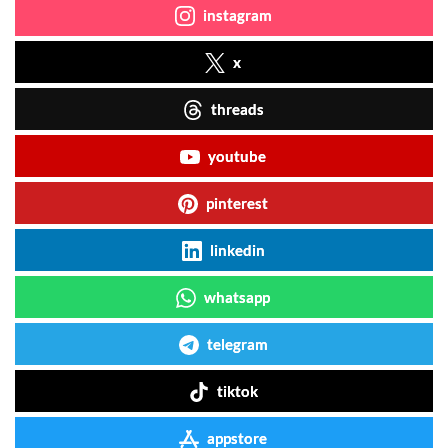
instagram
x
threads
youtube
pinterest
linkedin
whatsapp
telegram
tiktok
appstore