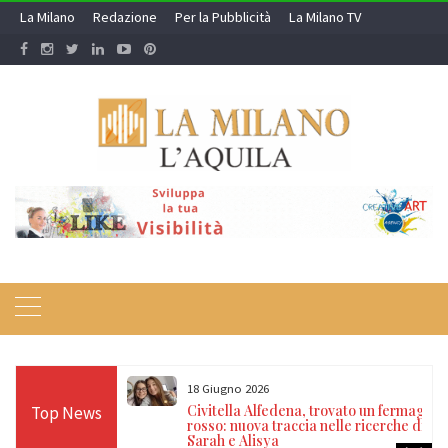
Skip
La Milano
Redazione
Per la Pubblicità
La Milano TV
to
content
18 Giugno 2026
itrovate dopo 14
Civitella Alfedena, trovato un fermaglio
Top News
, nonno e
rosso: nuova traccia nelle ricerche di
a
Sarah e Alisya