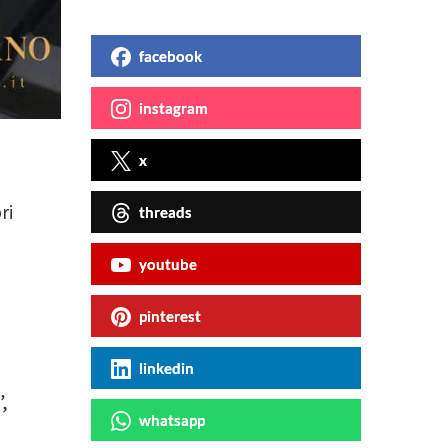
facebook
instagram
x
ri
threads
youtube
pinterest
linkedin
,
whatsapp