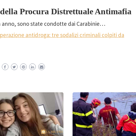
della Procura Distrettuale Antimafia
 un anno, sono state condotte dai Carabinie…
perazione antidroga: tre sodalizi criminali colpiti da