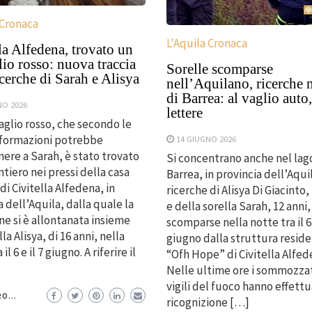
 Cronaca
L'Aquila Cronaca
la Alfedena, trovato un
io rosso: nuova traccia
Sorelle scomparse
icerche di Sarah e Alisya
nell’Aquilano, ricerche 
di Barrea: al vaglio auto,
NO 2026
lettere
glio rosso, che secondo le
nformazioni potrebbe
14 GIUGNO 2026
ere a Sarah, è stato trovato
Si concentrano anche nel lag
ntiero nei pressi della casa
Barrea, in provincia dell’Aquil
di Civitella Alfedena, in
ricerche di Alisya Di Giacinto,
a dell’Aquila, dalla quale la
e della sorella Sarah, 12 anni,
e si è allontanata insieme
scomparse nella notte tra il 6 
lla Alisya, di 16 anni, nella
giugno dalla struttura reside
il 6 e il 7 giugno. A riferire il
“Ofh Hope” di Civitella Alfed
Nelle ultime ore i sommozzat
vigili del fuoco hanno effett
O...
ricognizione […]