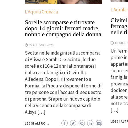
L'Aquila
L'Aquila Cronaca
Civitel
Sorelle scomparse e ritrovate
fermagl
dopo 14 giorni: fermati madre,
nelle r
nonno e compagno della donna
18 GIUG
22 GIUGNO 2026
Un ferma
Svolta nelle indagini sulla scomparsa
prime i
di Alisya e Sarah Di Giacinto, le due
apparten
sorelle di 16 e 12 anni allontanatesi
su un se
dalla casa-famiglia di Civitella
famiglia 
Alfedena. Dopo il ritrovamento a
provinci
Formia, la Procura dispone il fermo di
dodicenn
tre persone con l’accusa di sequestro
alla sore
di persona. Si apre un nuovo capitolo
notte tra 
nella vicenda della scomparsa di
[…]
Alisya […]
LEGGI ALTR
LEGGI ALTRO...