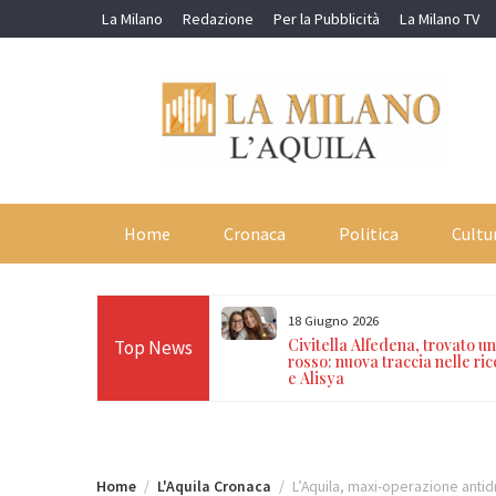
Skip
La Milano
Redazione
Per la Pubblicità
La Milano TV
to
content
Home
Cronaca
Politica
Cultu
18 Giugno 2026
se e ritrovate dopo 14
Civitella Alfedena, trovato u
Top News
i madre, nonno e compagno
rosso: nuova traccia nelle ri
e Alisya
Home
L'Aquila Cronaca
L’Aquila, maxi-operazione antidro