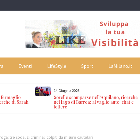
ra
Eventi
LifeStyle
Sport
LaMilano.it
14 Giugno 2026
n fermaglio
Sorelle scomparse nell’Aquilano, ricerche
cerche di Sarah
nel lago di Barrea: al vaglio auto, chat e
lettere
ga: tre sodalizi criminali colpiti da misure cautelari