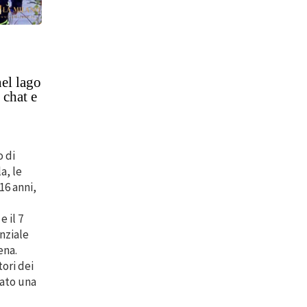
nel lago
 chat e
o di
a, le
 16 anni,
e il 7
nziale
ena.
ori dei
uato una