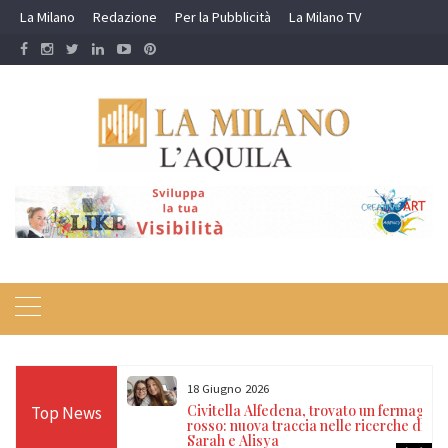
Skip
La Milano
Redazione
Per la Pubblicità
La Milano TV
to
content
18 Giugno 2026
itrovate dopo 14
Civitella Alfedena, trovato un fermaglio
Top News
, nonno e
rosso: nuova traccia nelle ricerche di
a
Sarah e Alisya