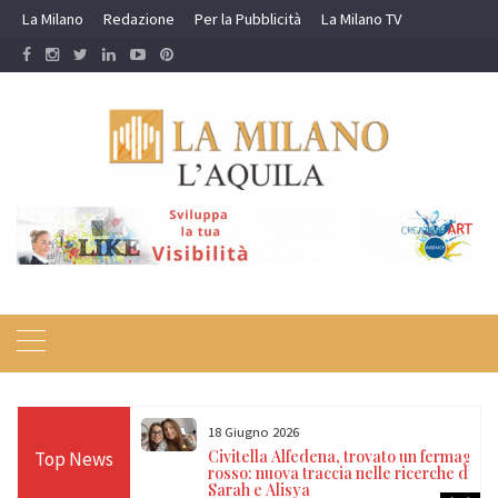
Skip
La Milano
Redazione
Per la Pubblicità
La Milano TV
to
content
18 Giugno 2026
itrovate dopo 14
Civitella Alfedena, trovato un fermaglio
Top News
, nonno e
rosso: nuova traccia nelle ricerche di
a
Sarah e Alisya