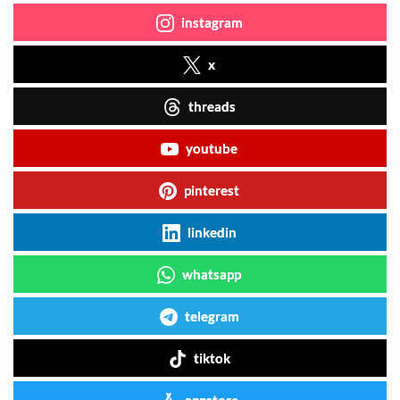
instagram
x
threads
youtube
pinterest
linkedin
whatsapp
telegram
tiktok