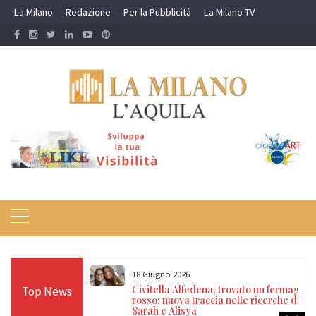
Skip
La Milano
Redazione
Per la Pubblicità
La Milano TV
to
content
18 Giugno 2026
itrovate dopo 14
Civitella Alfedena, trovato un fermaglio
Top News
, nonno e
rosso: nuova traccia nelle ricerche di
a
Sarah e Alisya