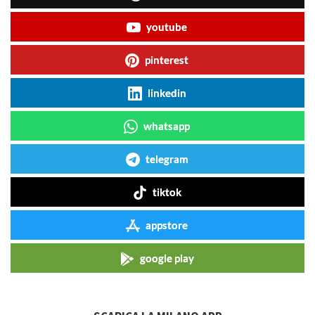
youtube
pinterest
linkedin
whatsapp
telegram
tiktok
appstore
google play