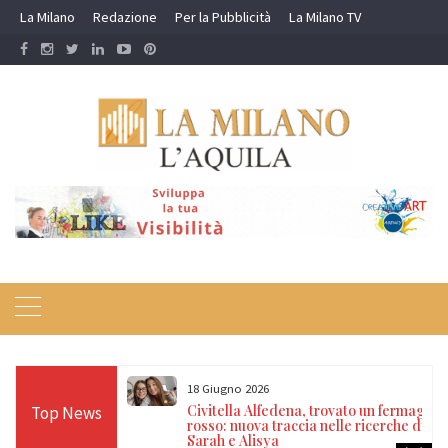
Skip
La Milano
Redazione
Per la Pubblicità
La Milano TV
to
content
18 Giugno 2026
itrovate dopo 14
Civitella Alfedena, trovato un fermaglio
Top News
, nonno e
rosso: nuova traccia nelle ricerche di
a
Sarah e Alisya