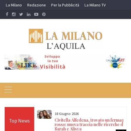
Skip
La Milano
Redazione
Per la Pubblicità
La Milano TV
to
content
18 Giugno 2026
itrovate dopo 14
Civitella Alfedena, trovato un fermaglio
Top News
, nonno e
rosso: nuova traccia nelle ricerche di
a
Sarah e Alisya